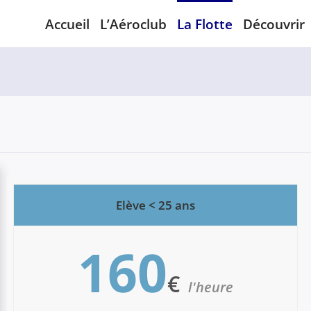
Accueil
L’Aéroclub
La Flotte
Découvrir
Elève < 25 ans
160
€
l'heure