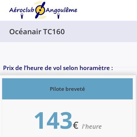
Passer
au
contenu
Océanair TC160
Prix de l’heure de vol selon horamètre :
Pilote breveté
143
€
l'heure