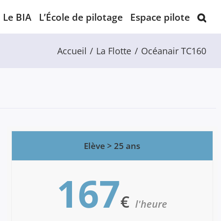
Le BIA
L’École de pilotage
Espace pilote
Accueil
La Flotte
Océanair TC160
Elève > 25 ans
167
€
l'heure