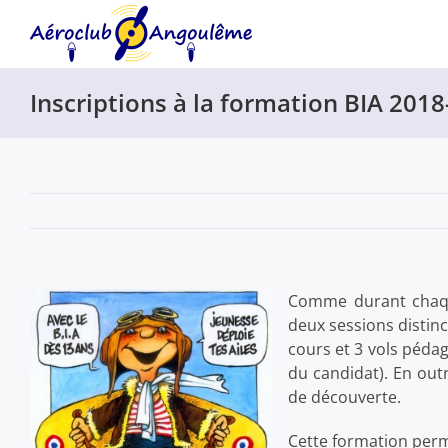
Passer
au
contenu
Inscriptions à la formation BIA 201
Comme durant chaque
deux sessions distin
cours et 3 vols pédag
du candidat). En out
de découverte.
Cette formation perm